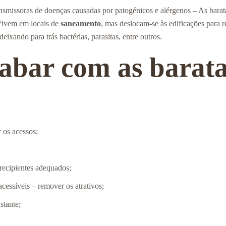
ansmissoras de doenças causadas por patogénicos e alérgenos – As bara
 Vivem em locais de
saneamento
, mas deslocam-se às edificações para r
ixando para trás bactérias, parasitas, entre outros.
cabar com as barata
 os acessos;
recipientes adequados;
acessíveis – remover os atrativos;
stante;