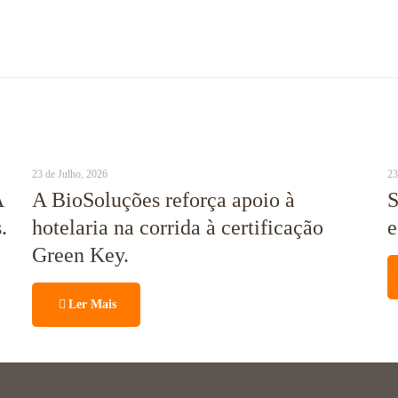
23 de Julho, 2026
23
A
A BioSoluções reforça apoio à
S
.
hotelaria na corrida à certificação
e
Green Key.
Ler Mais