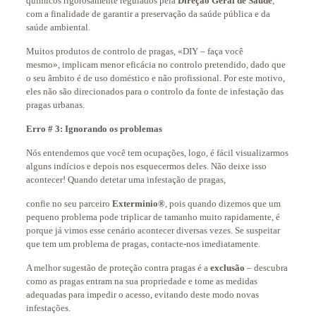
químicos rigorosamente regulados pela
Direção Geral de Saúde
,
com a finalidade de garantir a preservação da saúde pública e da
saúde ambiental.
Muitos produtos de controlo de pragas, «DIY – faça você
mesmo», implicam menor eficácia no controlo pretendido, dado que
o seu âmbito é de uso doméstico e não profissional. Por este motivo,
eles não são direcionados para o controlo da fonte de infestação das
pragas urbanas.
Erro # 3: Ignorando os problemas
Nós entendemos que você tem ocupações, logo, é fácil visualizarmos
alguns indícios e depois nos esquecermos deles. Não deixe isso
acontecer! Quando detetar uma infestação de pragas,
confie no seu parceiro
Exterminio®
, pois quando dizemos que um
pequeno problema pode triplicar de tamanho muito rapidamente, é
porque já vimos esse cenário acontecer diversas vezes. Se suspeitar
que tem um problema de pragas, contacte-nos imediatamente.
A melhor sugestão de proteção contra pragas é a
exclusão
– descubra
como as pragas entram na sua propriedade e tome as medidas
adequadas para impedir o acesso, evitando deste modo novas
infestações.