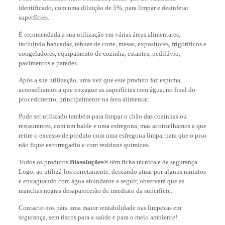
identificado, com uma diluição de 5%, para limpar e desinfetar
superfícies.
É recomendada a sua utilização em várias áreas alimentares,
incluindo bancadas, tábuas de corte, mesas, expositores, frigoríficos e
congeladores, equipamento de cozinha, estantes, pedilúvio,
pavimentos e paredes.
Após a sua utilização, uma vez que este produto faz espuma,
aconselhamos a que enxague as superfícies com água, no final do
procedimento, principalmente na área alimentar.
Pode ser utilizado também para limpar o chão das cozinhas ou
restaurantes, com um balde e uma esfregona, mas aconselhamos a que
retire o excesso de produto com uma esfregona limpa, para que o piso
não fique escorregadio e com resíduos químicos.
Todos os produtos
Biosoluções®
têm ficha técnica e de segurança.
Logo, ao utilizá-los corretamente, deixando atuar por alguns minutos
e enxaguando com água abundante a seguir, observará que as
manchas negras desaparecerão de imediato da superfície.
Contacte-nos para uma maior rentabilidade nas limpezas em
segurança, sem riscos para a saúde e para o meio ambiente!