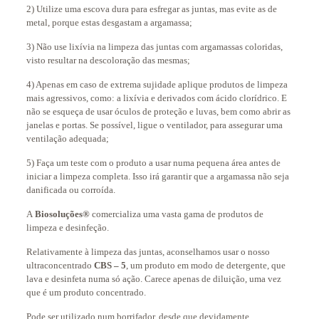
2) Utilize uma escova dura para esfregar as juntas, mas evite as de
metal, porque estas desgastam a argamassa;
3) Não use lixívia na limpeza das juntas com argamassas coloridas,
visto resultar na descoloração das mesmas;
4) Apenas em caso de extrema sujidade aplique produtos de limpeza
mais agressivos, como: a lixívia e derivados com ácido clorídrico. E
não se esqueça de usar óculos de proteção e luvas, bem como abrir as
janelas e portas. Se possível, ligue o ventilador, para assegurar uma
ventilação adequada;
5) Faça um teste com o produto a usar numa pequena área antes de
iniciar a limpeza completa. Isso irá garantir que a argamassa não seja
danificada ou corroída.
A
Biosoluções®
comercializa uma vasta gama de produtos de
limpeza e desinfeção.
Relativamente à limpeza das juntas, aconselhamos usar o nosso
ultraconcentrado
CBS – 5
, um produto em modo de detergente, que
lava e desinfeta numa só ação. Carece apenas de diluição, uma vez
que é um produto concentrado.
Pode ser utilizado num borrifador, desde que devidamente