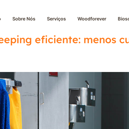
o
Sobre Nós
Serviços
Woodforever
Bios
eping eficiente: menos cu