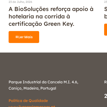
23 de Julho, 2026
23
A BioSoluções reforça apoio à
S
hotelaria na corrida à
certificação Green Key.
Ler Mais
Parque Industrial da Cancela M.I. 4.6,
R
Caniço, Madeira, Portugal
Política de Qualidade
www.livroreclamacoes.pt