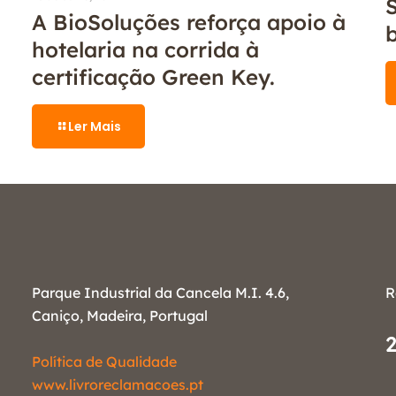
S
A BioSoluções reforça apoio à
hotelaria na corrida à
certificação Green Key.
Ler Mais
Parque Industrial da Cancela M.I. 4.6,
R
Caniço, Madeira, Portugal
Política de Qualidade
www.livroreclamacoes.pt