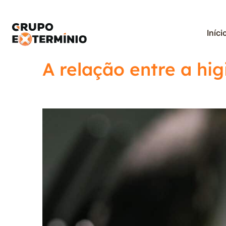
Iníci
A relação entre a hig