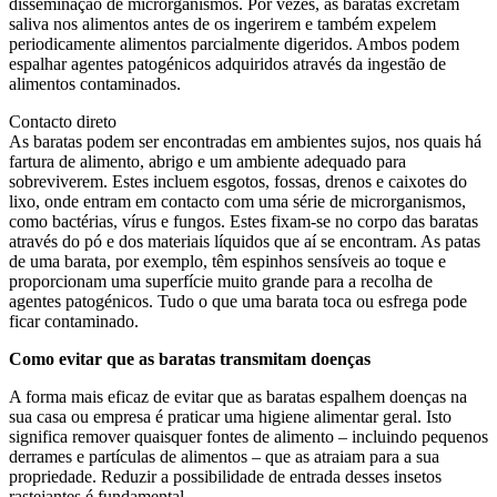
disseminação de microrganismos. Por vezes, as baratas excretam
saliva nos alimentos antes de os ingerirem e também expelem
periodicamente alimentos parcialmente digeridos. Ambos podem
espalhar agentes patogénicos adquiridos através da ingestão de
alimentos contaminados.
Contacto direto
As baratas podem ser encontradas em ambientes sujos, nos quais há
fartura de alimento, abrigo e um ambiente adequado para
sobreviverem. Estes incluem esgotos, fossas, drenos e caixotes do
lixo, onde entram em contacto com uma série de microrganismos,
como bactérias, vírus e fungos. Estes fixam-se no corpo das baratas
através do pó e dos materiais líquidos que aí se encontram. As patas
de uma barata, por exemplo, têm espinhos sensíveis ao toque e
proporcionam uma superfície muito grande para a recolha de
agentes patogénicos. Tudo o que uma barata toca ou esfrega pode
ficar contaminado.
Como evitar que as baratas transmitam doenças
A forma mais eficaz de evitar que as baratas espalhem doenças na
sua casa ou empresa é praticar uma higiene alimentar geral. Isto
significa remover quaisquer fontes de alimento – incluindo pequenos
derrames e partículas de alimentos – que as atraiam para a sua
propriedade. Reduzir a possibilidade de entrada desses insetos
rastejantes é fundamental.