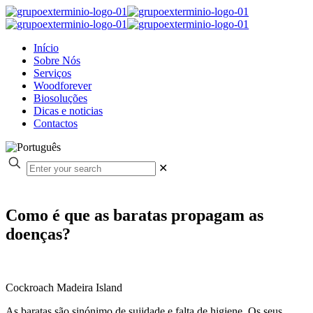
Início
Sobre Nós
Serviços
Woodforever
Biosoluções
Dicas e noticias
Contactos
✕
Como é que as baratas propagam as
doenças?
Cockroach Madeira Island
As baratas são sinónimo de sujidade e falta de higiene. Os seus