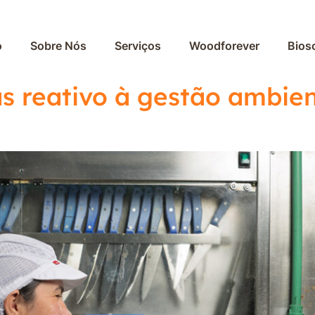
o
Sobre Nós
Serviços
Woodforever
Bios
s reativo à gestão ambien