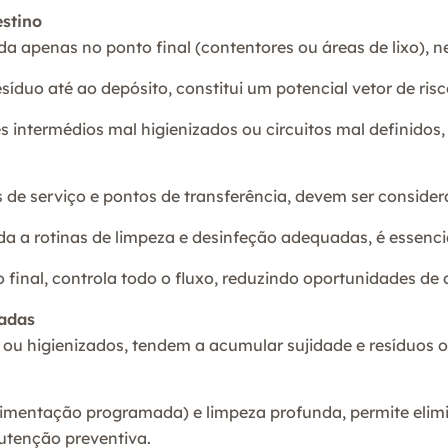
stino
a apenas no ponto final (contentores ou áreas de lixo), n
síduo até ao depósito, constitui um potencial vetor de risc
intermédios mal higienizados ou circuitos mal definidos,
de serviço e pontos de transferência, devem ser considera
iada a rotinas de limpeza e desinfeção adequadas, é essenci
final, controla todo o fluxo, reduzindo oportunidades de 
iadas
u higienizados, tendem a acumular sujidade e resíduos or
imentação programada) e limpeza profunda, permite elimina
utenção preventiva.