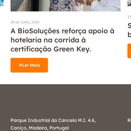
23
23 de Julho, 2026
S
A BioSoluções reforça apoio à
hotelaria na corrida à
certificação Green Key.
Ler Mais
Parque Industrial da Cancela M.I. 4.6,
R
Caniço, Madeira, Portugal