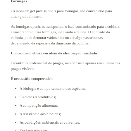
Formigas
Os iscos em gel profissionais para formigas, são concebidos para
atuar gradualmente.
As formigas operárias transportam o isco contaminado para a colónia,
alimentando outras formigas, incluindo a rainha. O controlo da
colónia, pode demorar vários dias ou até algumas semanas,
dependendo da espécie e da dimensão da colónia.
Um controlo eficaz vai além da eliminação imediata
O controlo profissional de pragas, não consiste apenas em eliminar as
pragas visíveis.
É necessário compreender:
A biologia e comportamento das espécies;
Os ciclos reprodutivos;
A competição alimentar;
A resistência aos biocidas;
As condições ambientais envolventes;
Espécies não alvo.