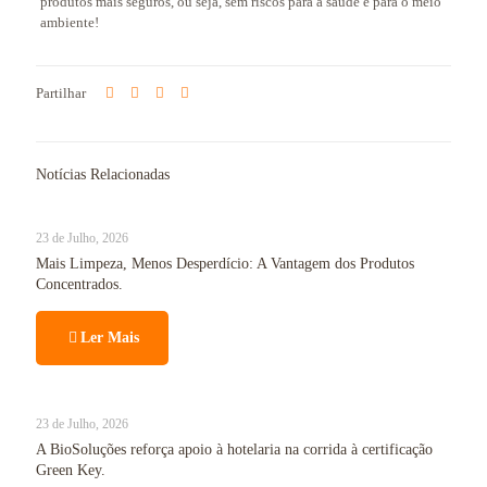
produtos mais seguros, ou seja, sem riscos para a saúde e para o meio
ambiente!
Partilhar
Notícias Relacionadas
23 de Julho, 2026
Mais Limpeza, Menos Desperdício: A Vantagem dos Produtos
Concentrados.
Ler Mais
23 de Julho, 2026
A BioSoluções reforça apoio à hotelaria na corrida à certificação
Green Key.