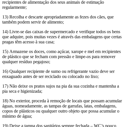
recipientes de alimentação dos seus animais de estimação
regularmente;
13) Recolha e descarte apropriadamente as fezes dos cães, que
também podem servir de alimento;
14) Livre-se das caixas de supermercado e verifique todos os bens
que adquire, pois muitas vezes é através das embalagens que certas
pragas têm acesso à sua casa;
15) Armazene os doces, como açúcar, xarope e mel em recipientes
de plástico que se fecham com pressão e limpe-os para remover
qualquer resíduo pegajoso;
16) Qualquer recipiente de sumo ou refrigerante vazio deve ser
enxaguado antes de ser reciclado ou colocado no lixo;
17) Não deixe os pratos sujos na pia da sua cozinha e mantenha a
pia seca e higienizada;
18) No exterior, proceda à remoção de locais que possam acumular
águas, nomeadamente, as tampas de garrafas, latas, embalagens,
copos de plásticos ou qualquer outro objeto que possa acumular o
mínimo de água;
19) Deixe a tampa dos sanitários sempre fechada – WC’s pouco