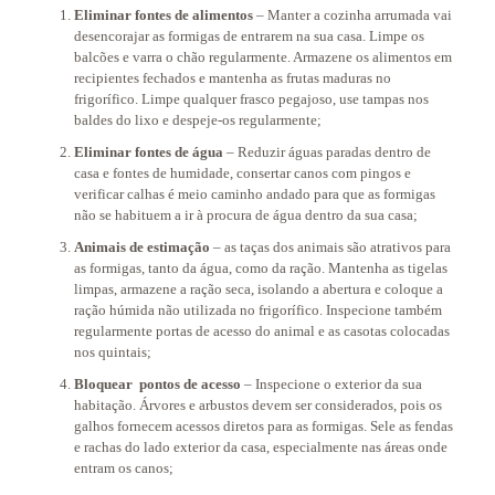
Eliminar fontes de alimentos
– Manter a cozinha arrumada vai
desencorajar as formigas de entrarem na sua casa. Limpe os
balcões e varra o chão regularmente. Armazene os alimentos em
recipientes fechados e mantenha as frutas maduras no
frigorífico. Limpe qualquer frasco pegajoso, use tampas nos
baldes do lixo e despeje-os regularmente;
Eliminar fontes de água
– Reduzir águas paradas dentro de
casa e fontes de humidade, consertar canos com pingos e
verificar calhas é meio caminho andado para que as formigas
não se habituem a ir à procura de água dentro da sua casa;
Animais de estimação
– as taças dos animais são atrativos para
as formigas, tanto da água, como da ração. Mantenha as tigelas
limpas, armazene a ração seca, isolando a abertura e coloque a
ração húmida não utilizada no frigorífico. Inspecione também
regularmente portas de acesso do animal e as casotas colocadas
nos quintais;
Bloquear pontos de acesso
– Inspecione o exterior da sua
habitação. Árvores e arbustos devem ser considerados, pois os
galhos fornecem acessos diretos para as formigas. Sele as fendas
e rachas do lado exterior da casa, especialmente nas áreas onde
entram os canos;