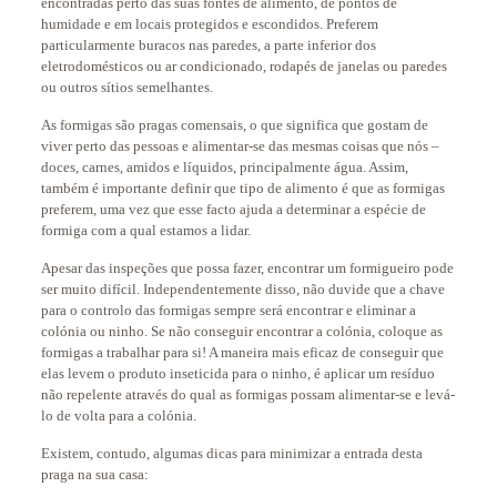
encontradas perto das suas fontes de alimento, de pontos de
humidade e em locais protegidos e escondidos. Preferem
particularmente buracos nas paredes, a parte inferior dos
eletrodomésticos ou ar condicionado, rodapés de janelas ou paredes
ou outros sítios semelhantes.
As formigas são pragas comensais, o que significa que gostam de
viver perto das pessoas e alimentar-se das mesmas coisas que nós –
doces, carnes, amidos e líquidos, principalmente água. Assim,
também é importante definir que tipo de alimento é que as formigas
preferem, uma vez que esse facto ajuda a determinar a espécie de
formiga com a qual estamos a lidar.
Apesar das inspeções que possa fazer, encontrar um formigueiro pode
ser muito difícil. Independentemente disso, não duvide que a chave
para o controlo das formigas sempre será encontrar e eliminar a
colónia ou ninho. Se não conseguir encontrar a colónia, coloque as
formigas a trabalhar para si! A maneira mais eficaz de conseguir que
elas levem o produto inseticida para o ninho, é aplicar um resíduo
não repelente através do qual as formigas possam alimentar-se e levá-
lo de volta para a colónia.
Existem, contudo, algumas dicas para minimizar a entrada desta
praga na sua casa: