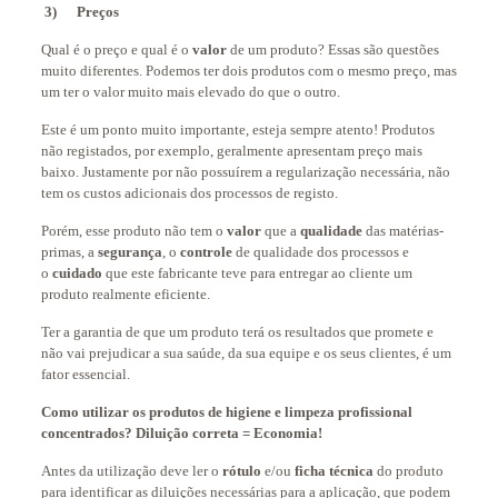
3)
Preços
Qual é o preço e qual é o
valor
de um produto? Essas são questões
muito diferentes. Podemos ter dois produtos com o mesmo preço, mas
um ter o valor muito mais elevado do que o outro.
Este é um ponto muito importante, esteja sempre atento! Produtos
não registados, por exemplo, geralmente apresentam preço mais
baixo. Justamente por não possuírem a regularização necessária, não
tem os custos adicionais dos processos de registo.
Porém, esse produto não tem o
valor
que a
qualidade
das matérias-
primas, a
segurança
, o
controle
de qualidade dos processos e
o
cuidado
que este fabricante teve para entregar ao cliente um
produto realmente eficiente.
Ter a garantia de que um produto terá os resultados que promete e
não vai prejudicar a sua saúde, da sua equipe e os seus clientes, é um
fator essencial.
Como utilizar os produtos de higiene e limpeza profissional
concentrados? Diluição correta = Economia!
Antes da utilização deve ler o
rótulo
e/ou
ficha técnica
do produto
para identificar as diluições necessárias para a aplicação, que podem