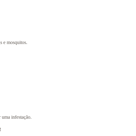
as e mosquitos.
r uma infestação.
!