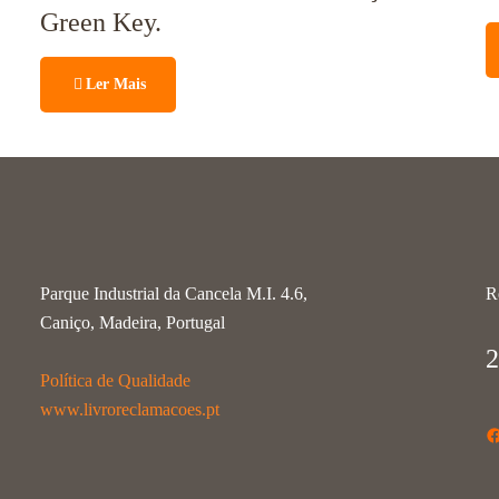
Green Key.
Ler Mais
Parque Industrial da Cancela M.I. 4.6,
R
Caniço, Madeira, Portugal
2
Política de Qualidade
www.livroreclamacoes.pt