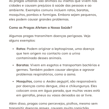
As pragas urbanas são animais ou insetos que vivem nas
cidades e causam prejuízos à saúde das pessoas e ao
ambiente. Exemplos comuns incluem ratos, baratas,
mosquitos, pombos e formigas. Embora sejam pequenos,
eles podem causar grandes problemas.
Como as Pragas Afetam a Nossa Saúde?
Algumas pragas transmitem doenças perigosas. Veja
alguns exemplos:
Ratos
: Podem originar a leptospirose, uma doença
que tem origem no contacto com a urina
contaminada desses animais.
Baratas
: Vivem em esgotos e transportam bactérias e
germes. Também podem causar alergias e agravar
problemas respiratórios, como a asma.
Mosquitos
, como o
Aedes aegypti
, são responsáveis
por doenças como dengue, zika e chikungunya. Eles
colocam ovos em água parada, que muitas vezes está
em garrafas, pneus ou vasos deixados ao ar livre.
Além disso, pragas como percevejos, piolhos, mesmo sem
transmitir doenças graves, causam muita comichão,