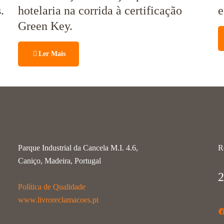
.
hotelaria na corrida à certificação
e
Green Key.
Ler Mais
Parque Industrial da Cancela M.I. 4.6,
R
Caniço, Madeira, Portugal
2
Política de Qualidade
www.livroreclamacoes.pt